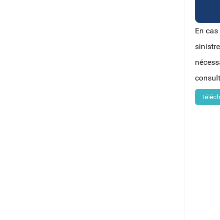
En cas 
sinistr
nécessa
consul
Téléch