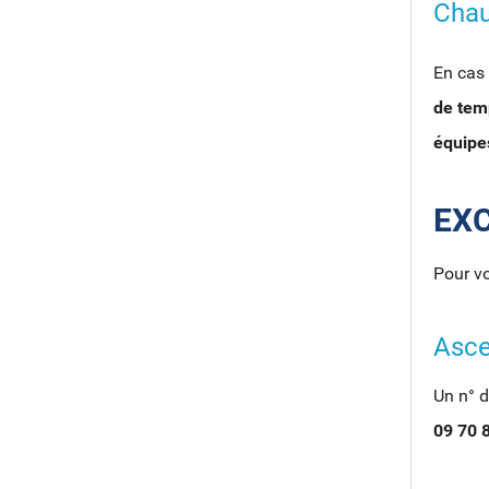
Chau
En cas
de tem
équipe
EX
Pour vo
Asce
Un n° d
09 70 