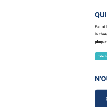
QUI
Parmi l
la char
plaquet
Téléch
N'O