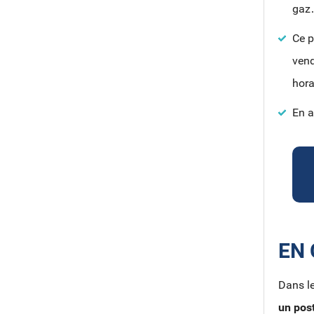
ga
Ce p
vend
hora
En a
EN
Dans l
un pos