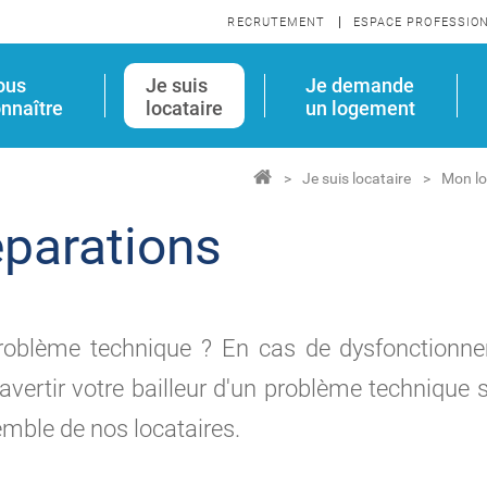
RECRUTEMENT
ESPACE PROFESSIO
ous
Je suis
Je demande
nnaître
locataire
un logement
Je suis locataire
Mon l
parations
roblème technique ? En cas de dysfonctionne
avertir votre bailleur d'un problème technique 
emble de nos locataires.