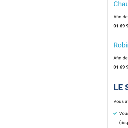
Chau
Afin de
01 69 
Robi
Afin de
01 69 
LE 
Vous av
Vou
(ris