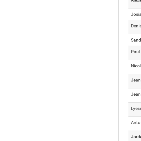
Josi
Deni
Sand
Paul
Nico
Jean
Jean
Lyes
Anto
Jord