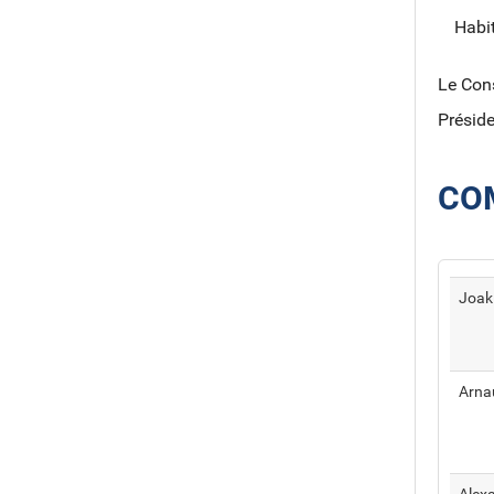
Habit
Le Cons
Préside
CO
Joak
Arna
Alex