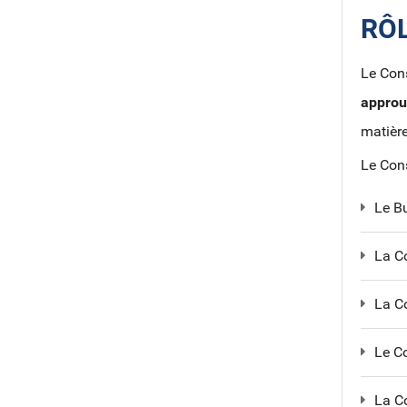
RÔ
Le Cons
approu
matière
Le Cons
Le B
La C
La C
Le C
La C