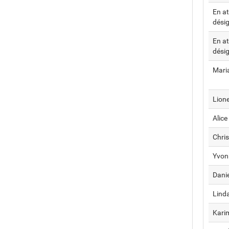
En at
dési
En at
dési
Mari
Lion
Alic
Chri
Yvon
Dani
Lind
Kari