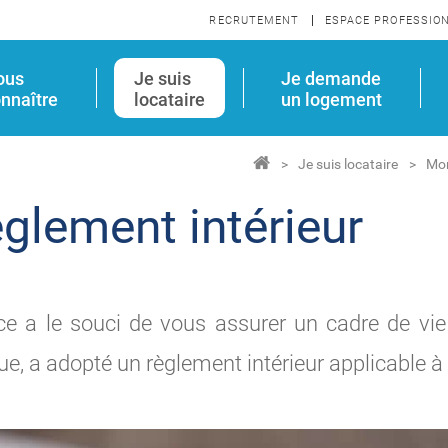
RECRUTEMENT
ESPACE PROFESSIO
ous
Je suis
Je demande
nnaître
locataire
un logement
Je suis locataire
Mo
glement intérieur
ice a le souci de vous assurer un cadre de vie
ue, a adopté un règlement intérieur applicable à