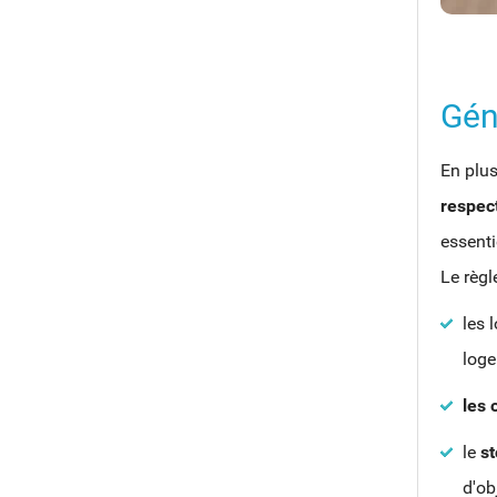
Gén
En plus
respec
essenti
Le règ
les 
loge
les 
le
s
d'ob