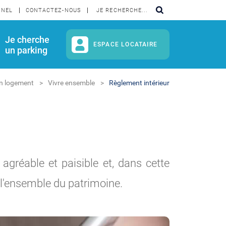
NNEL
CONTACTEZ-NOUS
Je cherche
ESPACE LOCATAIRE
un parking
n logement
Vivre ensemble
Règlement intérieur
 agréable et paisible et, dans cette
 l'ensemble du patrimoine.