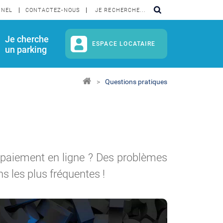
NNEL
CONTACTEZ-NOUS
Je cherche
ESPACE LOCATAIRE
un parking
Questions pratiques
 paiement en ligne ? Des problèmes
s les plus fréquentes !