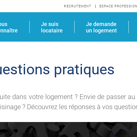
RECRUTEMENT
ESPACE PROFESSIO
ous
Je suis
Je demande
nnaître
locataire
un logement
estions pratiques
uite dans votre logement ? Envie de passer au
isinage ? Découvrez les réponses à vos question