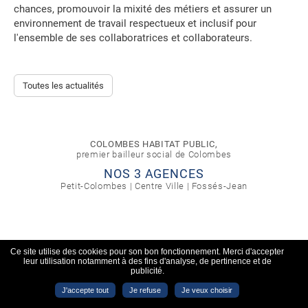
chances, promouvoir la mixité des métiers et assurer un
environnement de travail respectueux et inclusif pour
l'ensemble de ses collaboratrices et collaborateurs.
Toutes les actualités
COLOMBES HABITAT PUBLIC,
premier bailleur social de Colombes
NOS 3 AGENCES
Petit-Colombes
|
Centre Ville
|
Fossés-Jean
Ce site utilise des cookies pour son bon fonctionnement. Merci d'accepter
leur utilisation notamment à des fins d'analyse, de pertinence et de
publicité.
J'accepte tout
Je refuse
Je veux choisir