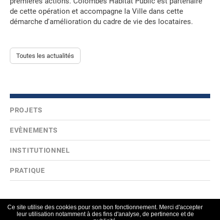
premières actions. Colombes Habitat Public est partenaire
de cette opération et accompagne la Ville dans cette
démarche d'amélioration du cadre de vie des locataires.
Toutes les actualités
PROJETS
EVÈNEMENTS
INSTITUTIONNEL
PRATIQUE
COLOMBES HABITAT PUBLIC,
Ce site utilise des cookies pour son bon fonctionnement. Merci d'accepter
premier bailleur social de Colombes
leur utilisation notamment à des fins d'analyse, de pertinence et de