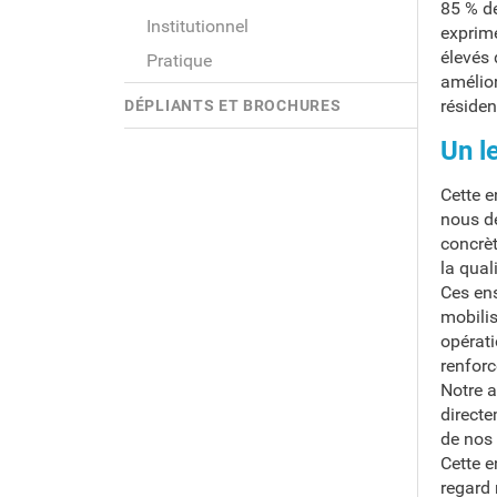
85 % de
Institutionnel
exprime
élevés 
Pratique
amélior
résiden
DÉPLIANTS ET BROCHURES
Un l
Cette e
nous de
concrèt
la qual
Ces ens
mobilis
opérati
renforc
Notre a
directe
de nos 
Cette e
regard 