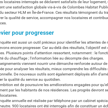
s locataires interrogés se déclarent satisfaits de leur logement
nt une satisfaction globale vis-à-vis de Colombes Habitat Public
du secteur HLM en Île-de-France. Ces résultats témoignent du tr
er la qualité de service, accompagner nos locataires et contribu
ces.
evier pour progresser
nquête est aussi un outil précieux pour identifier les attentes d
vons encore progresser. Car au-delà des résultats, l'objectif est 
es. Plusieurs points d'attention ressortent, notamment : le fonc
ité du chauffage ; l'information liée au décompte des charges.
eignements viennent nourrir une démarche renforcée autour de la
ée pour analyser les résultats, mieux comprendre les difficultés 
onnelle. De nouveaux outils sont également déployés afin d'amé
er la qualité du service au quotidien.
mbition est de poursuivre les améliorations engagées pour qu'elles
ment par les habitants de nos résidences. Les progrès devront s
locataires.
nquête annuelle est réalisée par téléphone par un cabinet spéciali
neutre. 900 locataires ont été interrogés afin de constituer un éc